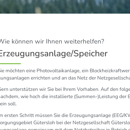
Wie kön­nen wir Ihnen weiterhelfen?
Erzeugungsanlage/Speicher
ie möch­ten eine Pho­to­vol­ta­ik­an­la­ge, ein Block­heiz­kraf
ungs­an­la­gen errich­ten und an das Netz der Netz­ge­sell­sc
ern unter­stüt­zen wir Sie bei Ihrem Vor­ha­ben. Auf den fol­g
ach­dem, wie hoch die instal­lier­te (Summen-)Leistung der E
ein soll.
m ers­ten Schritt müs­sen Sie die Erzeu­gungs­an­la­ge (EEG/KW
or­gungs­ge­biet Güters­loh bei der Netz­ge­sell­schaft Güters
ungs­an­la­ge gemein­sam mit dem Netz­be­trei­ber in Betri