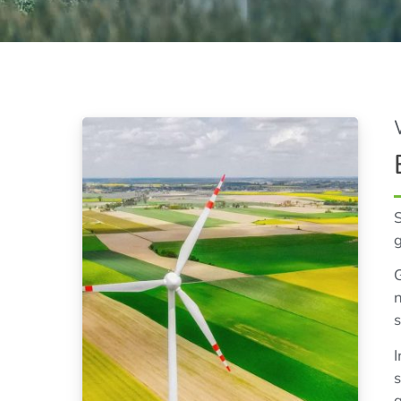
S
g
G
n
s
I
s
g