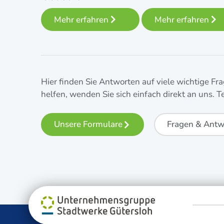
Mehr erfahren
Mehr erfahren
Hier fin­den Sie Ant­wor­ten auf vie­le wich­ti­ge Fr
hel­fen, wen­den Sie sich ein­fach direkt an uns. T
Unse­re Formulare
Fra­gen & Ant