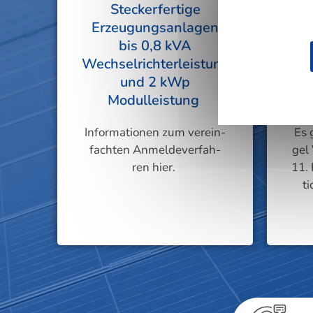
Steckerfertige
Steckerfertige
Erzeugungsanlagen
Erzeugungsanlagen
bis 0,8 kVA
E
bis 0,8 kVA
Wechselrichterleistung
E
Wechselrichterleistung
und 2 kWp
N
und 2 kWp
Modulleistung
i
Net
Modulleistung
Infor­ma­tio­nen zum ver­ein­
Es 
fach­ten Anmel­de­ver­fah­
Mehr erfahren
gel
ren hier.
11. 
t