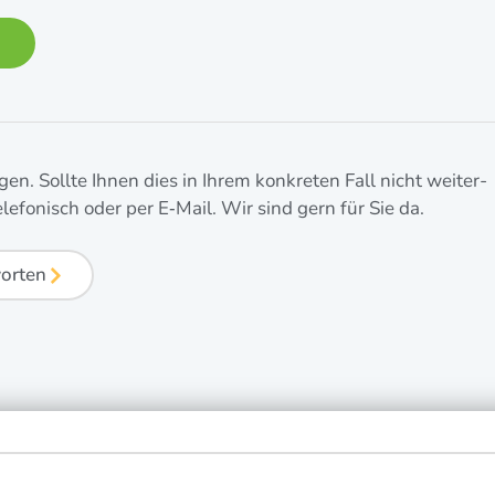
a­gen. Soll­te Ihnen dies in Ihrem kon­kre­ten Fall nicht wei­ter­
ele­fo­nisch oder per E‑Mail. Wir sind gern für Sie da.
worten