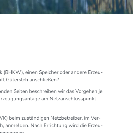
t­werk (BHKW), einen Spei­cher oder ande­re Erzeu­
haft Güters­loh anschließen?
en­den Sei­ten beschrei­ben wir das Vor­ge­hen je
rzeu­gungs­an­la­ge am Netz­an­schluss­punkt
K) beim zustän­di­gen Netz­be­trei­ber, im Ver­
­loh, anmel­den. Nach Errich­tung wird die Erzeu­
eb genommen.