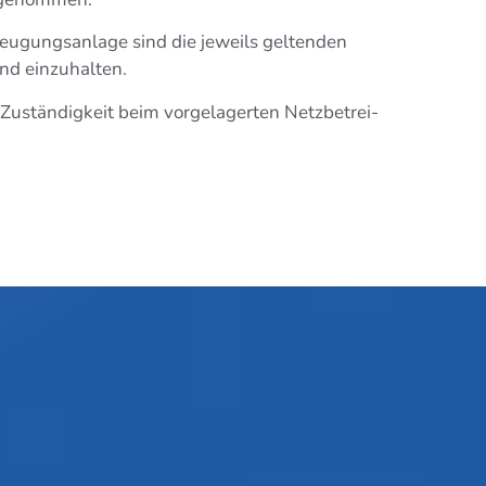
u­gungs­an­la­ge sind die jeweils gel­ten­den
und einzuhalten.
stän­dig­keit beim vor­ge­la­ger­ten Netz­be­trei­