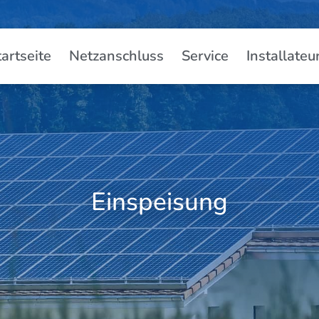
tartseite
Netzanschluss
Service
Installateu
Einspeisung