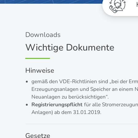
Down­loads
Wichtige Dokumente
Hinweise
gemäß den VDE-Richt­li­ni­en sind „bei der Ermi
Erzeu­gungs­an­la­gen und Spei­cher an einem N
Neu­an­la­gen zu berücksichtigen“.
Regis­trie­rungs­pflicht
für alle Strom­erzeu­gu
Anla­gen) ab dem 31.01.2019.
Gesetze