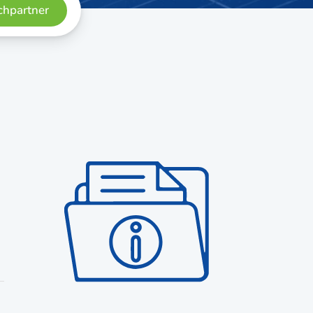
h­part­ner