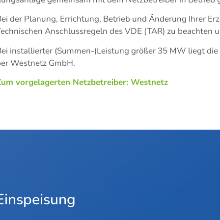
ei der Pla­nung, Errich­tung, Betrieb und Ände­rung Ihrer Erze
ech­ni­schen Anschluss­re­geln des VDE (TAR) zu beach­ten 
ei instal­lier­ter (Summen-)Leistung grö­ßer 35 MW liegt die Zu
er West­netz GmbH.
um vor­ge­la­ger­ten Netz­be­trei­ber: Westnetz
 Einspeisung