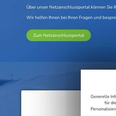
Über unser Netz­an­schluss­por­tal kön­nen Sie
Wir hel­fen Ihnen bei Ihren Fra­gen und bespre
Zum Netz­an­schluss­por­tal
Generelle Inf
für di
Personalisie