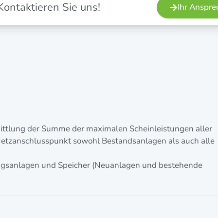
Kon­tak­tie­ren Sie uns!
Ihr Ansprec
tt­lung der Sum­me der maxi­ma­len Schein­leis­tun­gen aller
etz­an­schluss­punkt sowohl Bestands­an­la­gen als auch alle
ngs­an­la­gen und Spei­cher (Neu­an­la­gen und bestehen­de