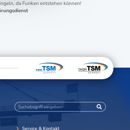
n­geln, da Fun­ken ent­ste­hen können!
­rungs­dienst
Service & Kontakt