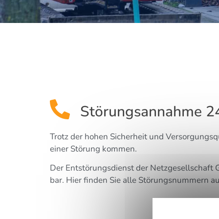
Störungsannahme 
Trotz der hohen Sicher­heit und Ver­sor­gungs­qu
einer Stö­rung kommen.
Der Ent­stö­rungs­dienst der Netz­ge­sell­schaft
bar. Hier fin­den Sie alle Stö­rungs­num­mern au