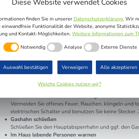
Diese Website verwendet Cookies
ormationen finden Sie in unserer
Datenschutzerklärung
. Wir 
e einwandfreie Funktionalität der Website, anonyme Statistik
rung und Kontakt-Möglichkeiten.
Weitere Informationen zum 
Notwendig
Analyse
Externe Dienste
Richtiges Verhalten bei Gasgeruch
Auswahl bestätigen
Verweigern
Alle akzeptieren
Lüf­ten
Welche Cookies nutzen wir?
Öff­nen Sie alle Fens­ter und Türen und sor­gen so für 
Kei­ne Flam­men und Fun­ken erzeu­gen
Ver­mei­den Sie offe­nes Feu­er. Rau­chen, klin­geln und tel
elek­tri­schen Schal­ter und benut­zen Sie kei­ne Ste­cker.
Gas­hahn schlie­ßen
Schlie­ßen Sie den Haupt­ab­sperr­hahn und ggf. den G
Im Haus leben­de Per­so­nen war­nen