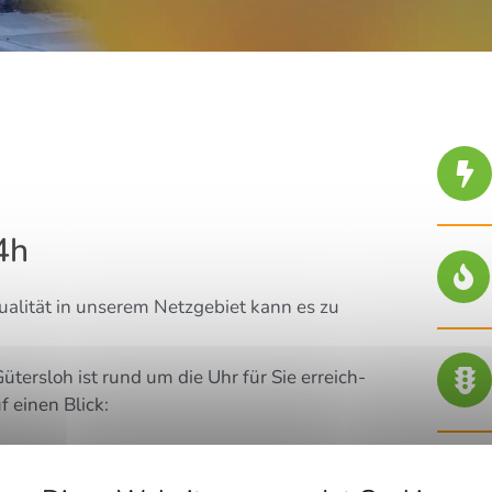
24h
a­li­tät in unse­rem Netz­ge­biet kann es zu
 Güters­loh ist rund um die Uhr für Sie erreich­
f einen Blick: