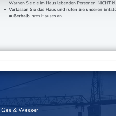
War­nen Sie die im Haus leben­den Per­so­nen. NICHT kli
Ver­las­sen Sie das Haus und rufen Sie unse­ren Ent­stö
außer­halb
ihres Hau­ses an
Gas & Wasser