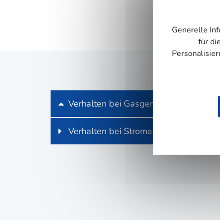
Generelle Inf
für di
Personalisie
Ver­hal­ten bei Gasgeruch
Ver­hal­ten bei Stromausfall