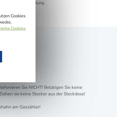
Straßenbeleuchtung
nutzen Cookies
zwecke,
Thema Cookies
Durchzug.
e­fo­nie­ren Sie NICHT! Betä­ti­gen Sie kei­ne
 Zie­hen sie kei­ne Ste­cker aus der Steckdose!
as­hahn am Gaszähler!