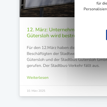
für di
Personalisie
12. März: Unternehmensgruppe St
Gütersloh wird bestreikt
Für den 12.März haben die Gewerk­schaf­ten 
Beschäf­tig­ten der Stadt­wer­ke Güters­loh, der
Güters­loh und der Stadt­bus Güters­loh Gmb
ge­ru­fen. Der Stadt­bus-Ver­kehr fällt aus.
Weiterlesen
10. März 2025