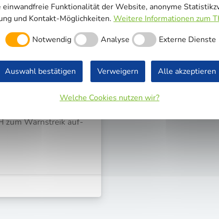
e einwandfreie Funktionalität der Website, anonyme Statistik
rung und Kontakt-Möglichkeiten.
Weitere Informationen zum 
Notwendig
Analyse
Externe Dienste
adtwerke
Auswahl bestätigen
Verweigern
Alle akzeptieren
kom­ba und ver.di die
Welche Cookies nutzen wir?
 Netz­ge­sell­schaft
H zum Warn­streik auf­