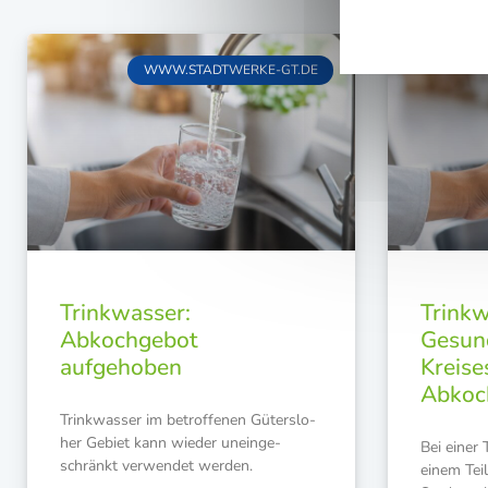
WWW.STADTWERKE-GT.DE
Trinkwasser:
Trinkw
Abkochgebot
Gesun
aufgehoben
Kreise
Abkoc
Trink­was­ser im betrof­fe­nen Güters­lo­
her Gebiet kann wie­der unein­ge­
Bei einer 
schränkt ver­wen­det werden.
einem Teil