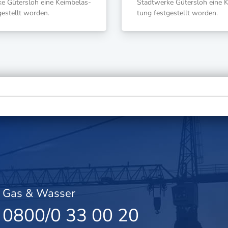
ke Güters­loh eine Keim­be­las­
Stadt­wer­ke Güters­loh eine K
ge­stellt worden.
tung fest­ge­stellt worden.
Gas & Wasser
0800/0 33 00 20