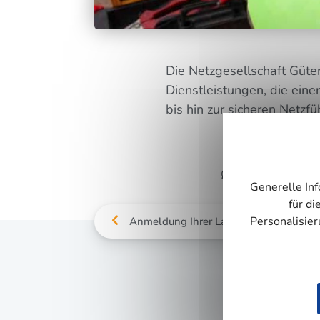
Die Netz­ge­sell­schaft Güter
Dienst­leis­tun­gen, die ein
bis hin zur siche­ren Netz­fü
WhatsApp
Generelle Inf
für di
Personalisie
Anmeldung Ihrer Ladeeinrichtung