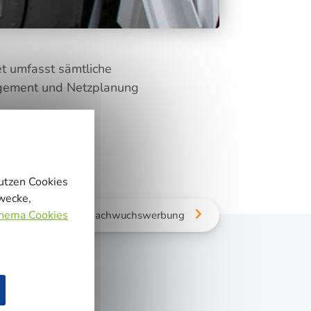
iet umfasst sämt­li­che
nage­ment und Netz­pla­nung
ook
Email
nutzen Cookies
zwecke,
Thema Cookies
gischer Baustein für Nachwuchswerbung