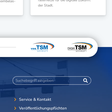
fa­ser­net­ze für die digi­ta­le Zukunft
eim­be­las­
der Stadt.
Service & Kontakt
Veröffentlichungspflichten