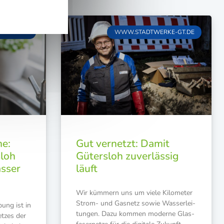
KE-GT.DE
WWW.STADTWERKE-GT.DE
e:
Gut vernetzt: Damit
loh
Gütersloh zuverlässig
sser
läuft
Wir küm­mern uns um vie­le Kilo­me­ter
Strom- und Gas­netz sowie Was­ser­lei­
bung ist in
tun­gen. Dazu kom­men moder­ne Glas­
et­zes der