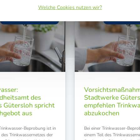
Welche Cookies nutzen wir?
WWW.STADTWERKE-GT.DE
WWW.STADTWER
asser:
Vorsichtsmaßnahm
dheitsamt des
Stadtwerke Güters
s Gütersloh spricht
empfehlen Trinkwa
hgebot aus
abzukochen
Trink­was­ser-Bepro­bung ist in
Bei einer Trink­was­ser-Bepro­
 des Trink­was­ser­net­zes der
einem Teil des Trink­was­ser­n