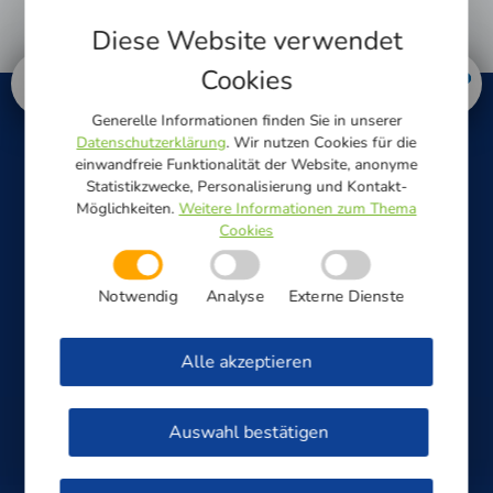
Diese Website verwendet
Cookies
Generelle Informationen finden Sie in unserer
Datenschutzerklärung
. Wir nutzen Cookies für die
einwandfreie Funktionalität der Website, anonyme
Statistikzwecke, Personalisierung und Kontakt-
Möglichkeiten.
Weitere Informationen zum Thema
Cookies
STÖRUNGSANNAHME 24H
Notwendig
Analyse
Externe Dienste
Strom & Straßenbeleuchtung
Alle akzeptieren
0800/0 33 00 10
Auswahl bestätigen
Gas & Wasser