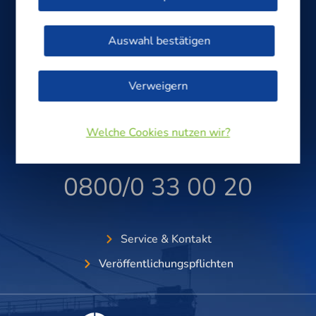
STÖRUNGSANNAHME 24H
Auswahl bestätigen
Strom & Straßenbeleuchtung
Verweigern
0800/0 33 00 10
Welche Cookies nutzen wir?
Gas & Wasser
0800/0 33 00 20
Service & Kontakt
Veröffentlichungspflichten