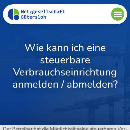
Wie kann ich eine
steuerbare
Verbrauchseinrichtung
anmelden / abmelden?
Der Betrei­ber hat die Mög­lich­keit sei­ne steu­er­ba­ren Ver­