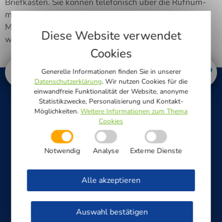
Brief­kas­ten. Sie kön­nen tele­fo­nisch über die Ruf­num­
mer 05241 82–3800 (Aus­wahl 5) oder per E‑Mail an
MSB-Termine@netze-gt.de einen Ter­min zum Zäh­ler­
Diese Website verwendet
wech­sel Tur­nus vereinbaren.
Cookies
Generelle Informationen finden Sie in unserer
Datenschutzerklärung
. Wir nutzen Cookies für die
einwandfreie Funktionalität der Website, anonyme
Statistikzwecke, Personalisierung und Kontakt-
Möglichkeiten.
Weitere Informationen zum Thema
Cookies
Notwendig
Analyse
Externe Dienste
STÖRUNGSANNAHME 24H
Alle akzeptieren
Strom & Straßenbeleuchtung
Auswahl bestätigen
0800/0 33 00 10