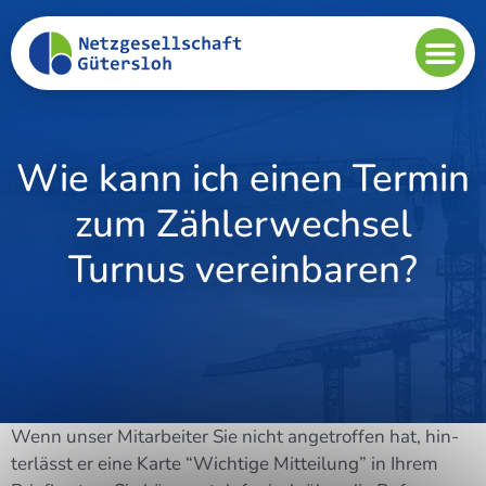
Wie kann ich einen Termin
zum Zählerwechsel
Turnus vereinbaren?
Wenn unser Mit­ar­bei­ter Sie nicht ange­trof­fen hat, hin­
ter­lässt er eine Kar­te “Wich­ti­ge Mit­tei­lung” in Ihrem