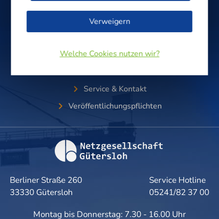
Verweigern
Gas & Wasser
0800/0 33 00 20
Welche Cookies nutzen wir?
Service & Kontakt
Veröffentlichungspflichten
Berliner Straße 260
Service Hotline
33330 Gütersloh
05241/82 37 00
Montag bis Donnerstag: 7.30 - 16.00 Uhr