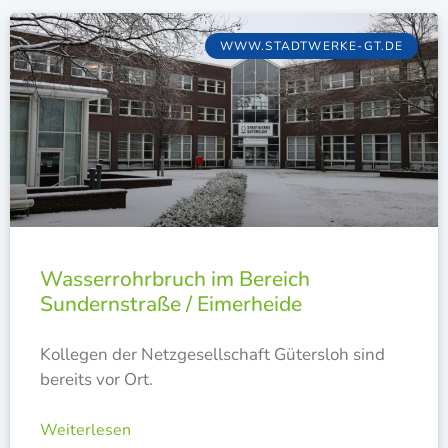
WWW.STADTWERKE-GT.DE
Wasserrohrbruch im Bereich
Sundernstraße / Eimerheide
Kol­le­gen der Netz­ge­sell­schaft Güters­loh sind
bereits vor Ort.
Weiterlesen