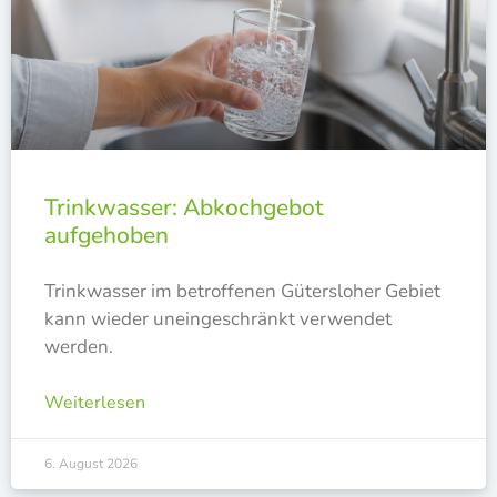
Trinkwasser: Abkochgebot
aufgehoben
Trink­was­ser im betrof­fe­nen Güters­lo­her Gebiet
kann wie­der unein­ge­schränkt ver­wen­det
werden.
Weiterlesen
6. August 2026