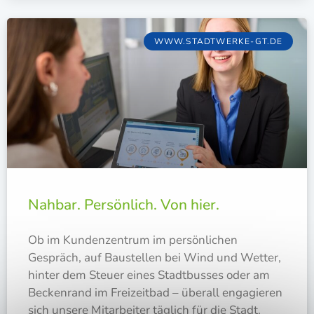
WWW.STADTWERKE-GT.DE
Nahbar. Persönlich. Von hier.
Ob im Kun­den­zen­trum im per­sön­li­chen
Gespräch, auf Bau­stel­len bei Wind und Wet­ter,
hin­ter dem Steu­er eines Stadt­bus­ses oder am
Becken­rand im Frei­zeit­bad – über­all enga­gie­ren
sich unse­re Mit­ar­bei­ter täg­lich für die Stadt.