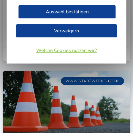
Gas-Lei­tun­gen in Fried­richs­dorf, Tei­len von
Auswahl bestätigen
Aven­wed­de, Spex­ard / Sun­dern und der Deter­
mey­er-Sied­lung wer­den tur­nus­mä­ßig überprüft.
Verweigern
Weiterlesen
Welche Cookies nutzen wir?
24. Juni 2026
WWW.STADTWERKE-GT.DE