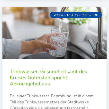
WWW.STADTWERKE-GT.DE
Trinkwasser: Gesundheitsamt des
Kreises Gütersloh spricht
Abkochgebot aus
Bei einer Trink­was­ser-Bepro­bung ist in einem
Teil des Trink­was­ser­net­zes der Stadt­wer­ke
Güters­loh eine Keim­be­las­tung fest­ge­stellt