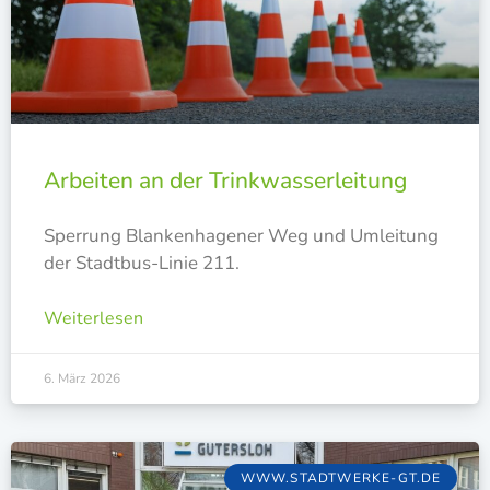
Arbeiten an der Trinkwasserleitung
Sper­rung Blan­ken­ha­ge­ner Weg und Umlei­tung
der Stadt­bus-Linie 211.
Weiterlesen
6. März 2026
WWW.STADTWERKE-GT.DE