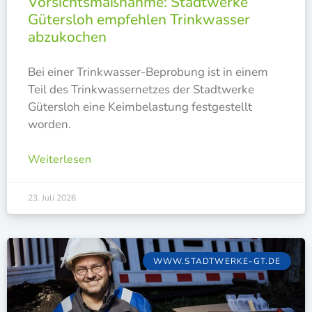
Vorsichtsmaßnahme: Stadtwerke
Gütersloh empfehlen Trinkwasser
abzukochen
Bei einer Trink­was­ser-Bepro­bung ist in einem
Teil des Trink­was­ser­net­zes der Stadt­wer­ke
Güters­loh eine Keim­be­las­tung fest­ge­stellt
worden.
Weiterlesen
23. Juli 2026
WWW.STADTWERKE-GT.DE