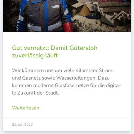
Gut vernetzt: Damit Gütersloh
zuverlässig läuft
Wir küm­mern uns um vie­le Kilo­me­ter Strom-
und Gas­netz sowie Was­ser­lei­tun­gen. Dazu
kom­men moder­ne Glas­fa­ser­net­ze für die digi­ta­
le Zukunft der Stadt.
Weiterlesen
21. Juli 2026