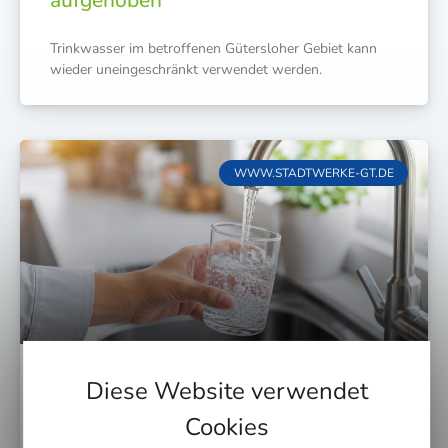
Trink­was­ser im betrof­fe­nen Güters­lo­her Gebiet kann
wie­der unein­ge­schränkt ver­wen­det werden.
WWW.STADTWERKE-GT.DE
Diese Website verwendet
Trinkwasser: Gesundheitsamt des
Cookies
Kreises Gütersloh spricht