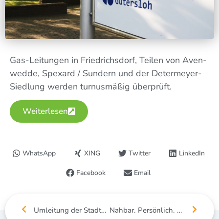
Gas-Lei­tun­gen in Fried­richs­dorf, Tei­len von Aven­
wed­de, Spex­ard / Sun­dern und der Deter­mey­er-
Sied­lung wer­den tur­nus­mä­ßig überprüft.
Wei­ter­le­sen
WhatsApp
XING
Twitter
LinkedIn
Facebook
Email
Umleitung der Stadtbus-Linie 211 wegen Arbeiten an der Trinkwasserleitung
Nahbar. Persönlich. Von hier.