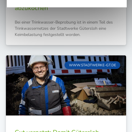
Gütersloh empfehlen Trinkwasser
abzukochen
Bei einer Trink­was­ser-Bepro­bung ist in einem Teil des
Trink­was­ser­net­zes der Stadt­wer­ke Güters­loh eine
Keim­be­las­tung fest­ge­stellt worden.
WWW.STADTWERKE-GT.DE