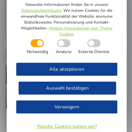
Abkochgebot aus
Generelle Informationen finden Sie in unserer
Datenschutzerklärung
. Wir nutzen Cookies für die
Bei einer Trink­was­ser-Bepro­bung ist in einem Teil des
einwandfreie Funktionalität der Website, anonyme
Trink­was­ser­net­zes der Stadt­wer­ke Güters­loh eine
Statistikzwecke, Personalisierung und Kontakt-
Keim­be­las­tung fest­ge­stellt worden.
Möglichkeiten.
Weitere Informationen zum Thema
Cookies
Notwendig
Analyse
Externe Dienste
WWW.STADTWERKE-GT.DE
Alle akzeptieren
Auswahl bestätigen
Verweigern
Vorsichtsmaßnahme: Stadtwerke
Welche Cookies nutzen wir?