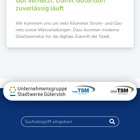
Gut vernetzt: Damit Gütersloh
zuverlässig läuft
Wir küm­mern uns um vie­le Kilo­me­ter Strom- und Gas­
netz sowie Was­ser­lei­tun­gen. Dazu kom­men moder­ne
Glas­fa­ser­net­ze für die digi­ta­le Zukunft der Stadt.