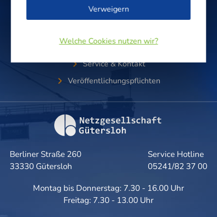
Gas & Wasser
Verweigern
0800/0 33 00 20
Welche Cookies nutzen wir?
Service & Kontakt
Veröffentlichungspflichten
Berliner Straße 260
Service Hotline
33330 Gütersloh
05241/82 37 00
Montag bis Donnerstag: 7.30 - 16.00 Uhr
Freitag: 7.30 - 13.00 Uhr