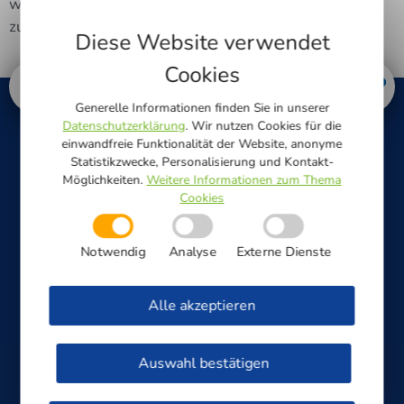
wel­ches die Netz­ge­sell­schaft Güters­loh dem Kun­den
zur Ver­fü­gung stellt.
Diese Website verwendet
Cookies
Generelle Informationen finden Sie in unserer
Datenschutzerklärung
. Wir nutzen Cookies für die
einwandfreie Funktionalität der Website, anonyme
Statistikzwecke, Personalisierung und Kontakt-
Möglichkeiten.
Weitere Informationen zum Thema
Cookies
STÖRUNGSANNAHME 24H
Notwendig
Analyse
Externe Dienste
Alle akzeptieren
Strom & Straßenbeleuchtung
0800/0 33 00 10
Auswahl bestätigen