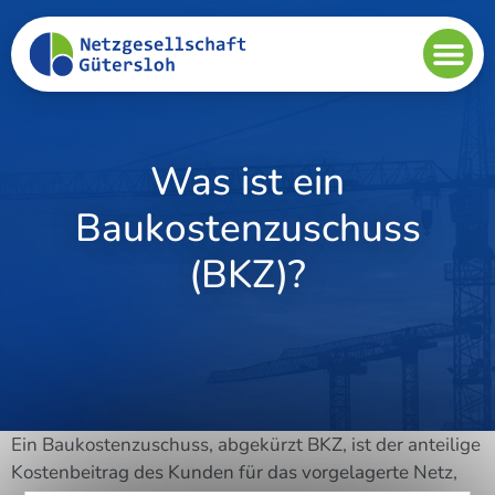
Was ist ein
Baukostenzuschuss
(BKZ)?
Ein Bau­kos­ten­zu­schuss, abge­kürzt BKZ, ist der antei­li­ge
Kos­ten­bei­trag des Kun­den für das vor­ge­la­ger­te Netz,