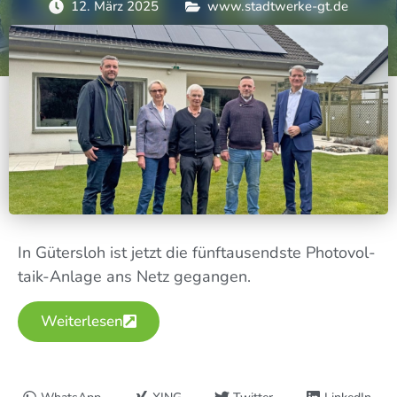
12. März 2025
www.stadtwerke-gt.de
In Güters­loh ist jetzt die fünf­tau­sends­te Pho­to­vol­
ta­ik-Anla­ge ans Netz gegangen.
Wei­ter­le­sen