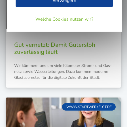
Verweigern
Welche Cookies nutzen wir?
Gut vernetzt: Damit Gütersloh
zuverlässig läuft
Wir küm­mern uns um vie­le Kilo­me­ter Strom- und Gas­
netz sowie Was­ser­lei­tun­gen. Dazu kom­men moder­ne
Glas­fa­ser­net­ze für die digi­ta­le Zukunft der Stadt.
WWW.STADTWERKE-GT.DE