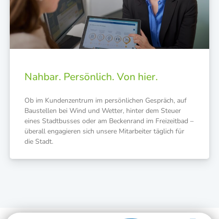
Nahbar. Persönlich. Von hier.
Ob im Kun­den­zen­trum im per­sön­li­chen Gespräch, auf
Bau­stel­len bei Wind und Wet­ter, hin­ter dem Steu­er
eines Stadt­bus­ses oder am Becken­rand im Frei­zeit­bad –
über­all enga­gie­ren sich unse­re Mit­ar­bei­ter täg­lich für
die Stadt.