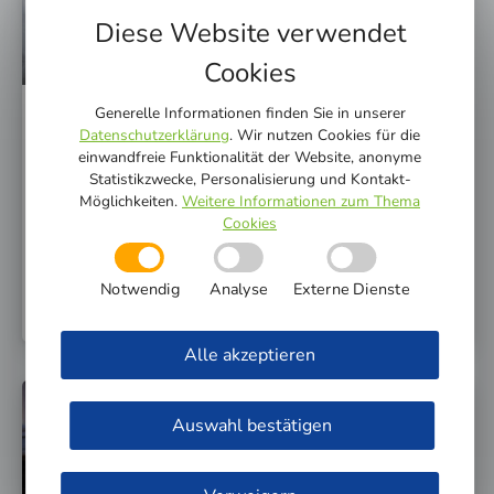
Diese Website verwendet
Cookies
Generelle Informationen finden Sie in unserer
Datenschutzerklärung
. Wir nutzen Cookies für die
Vorsichtsmaßnahme: Stadtwerke
einwandfreie Funktionalität der Website, anonyme
Gütersloh empfehlen Trinkwasser
Statistikzwecke, Personalisierung und Kontakt-
abzukochen
Möglichkeiten.
Weitere Informationen zum Thema
Cookies
Bei einer Trink­was­ser-Bepro­bung ist in einem Teil des
Trink­was­ser­net­zes der Stadt­wer­ke Güters­loh eine
Notwendig
Analyse
Externe Dienste
Keim­be­las­tung fest­ge­stellt worden.
Alle akzeptieren
WWW.STADTWERKE-GT.DE
Auswahl bestätigen