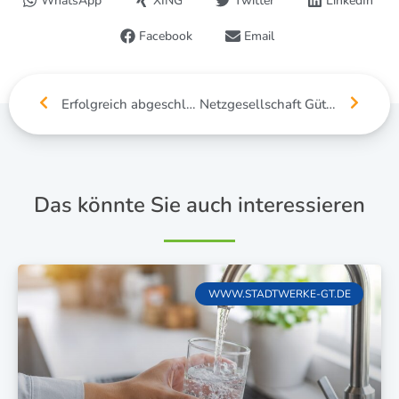
WhatsApp
XING
Twitter
LinkedIn
Facebook
Email
Erfolgreich abgeschlossen: Auszubildende ins Berufsleben verabschiedet
Netzgesellschaft Gütersloh: Überprüfung des Gas-Netzes
Das könnte Sie auch interessieren
WWW.STADTWERKE-GT.DE