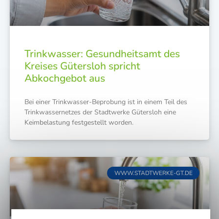
Trinkwasser: Gesundheitsamt des
Kreises Gütersloh spricht
Abkochgebot aus
Bei einer Trink­was­ser-Bepro­bung ist in einem Teil des
Trink­was­ser­net­zes der Stadt­wer­ke Güters­loh eine
Keim­be­las­tung fest­ge­stellt worden.
WWW.STADTWERKE-GT.DE