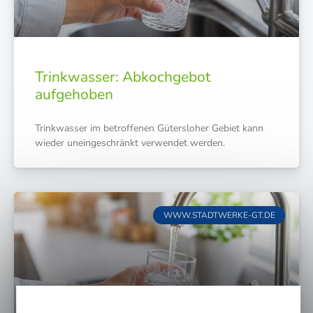
Trinkwasser: Abkochgebot
aufgehoben
Trink­was­ser im betrof­fe­nen Güters­lo­her Gebiet kann
wie­der unein­ge­schränkt ver­wen­det werden.
WWW.STADTWERKE-GT.DE