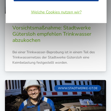
Welche Cookies nutzen wir?
Vorsichtsmaßnahme: Stadtwerke
Gütersloh empfehlen Trinkwasser
abzukochen
Bei einer Trink­was­ser-Bepro­bung ist in einem Teil des
Trink­was­ser­net­zes der Stadt­wer­ke Güters­loh eine
Keim­be­las­tung fest­ge­stellt worden.
WWW.STADTWERKE-GT.DE