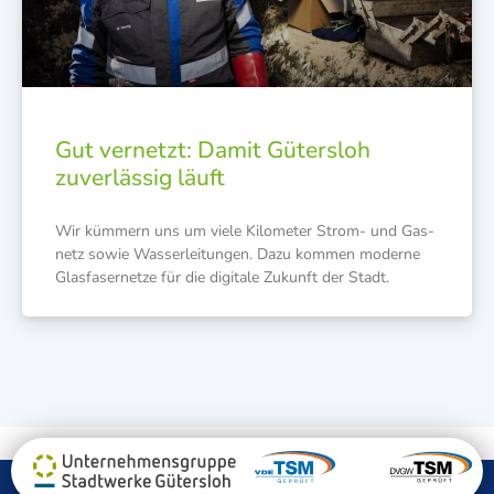
Gut vernetzt: Damit Gütersloh
zuverlässig läuft
Wir küm­mern uns um vie­le Kilo­me­ter Strom- und Gas­
netz sowie Was­ser­lei­tun­gen. Dazu kom­men moder­ne
Glas­fa­ser­net­ze für die digi­ta­le Zukunft der Stadt.