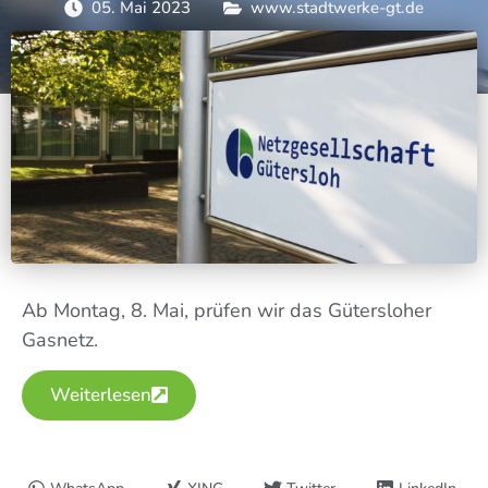
05. Mai 2023
www.stadtwerke-gt.de
Ab Mon­tag, 8. Mai, prü­fen wir das Güters­lo­her
Gasnetz.
Wei­ter­le­sen