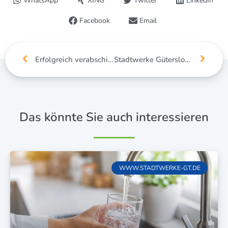
WhatsApp
XING
Twitter
LinkedIn
Facebook
Email
Erfolgreich verabschiedet: Unsere Auszubildenden starten ins Berufsleben
Stadtwerke Gütersloh warnen erneut vor Betrugsmasche
Das könnte Sie auch interessieren
WWW.STADTWERKE-GT.DE